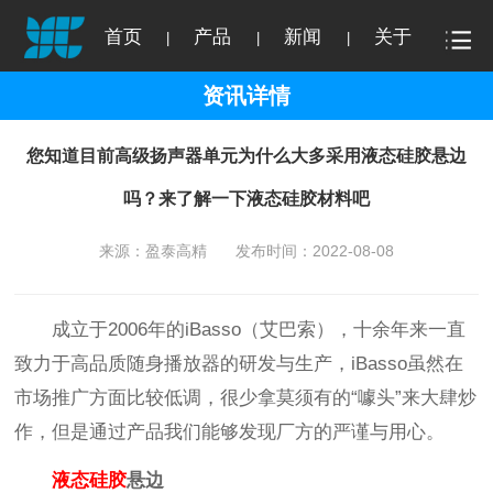
首页
产品
新闻
关于
|
|
|
资讯详情
您知道目前高级扬声器单元为什么大多采用液态硅胶悬边
吗？来了解一下液态硅胶材料吧
来源：盈泰高精
发布时间：2022-08-08
成立于2006年的iBasso（艾巴索），十余年来一直
致力于高品质随身播放器的研发与生产，iBasso虽然在
市场推广方面比较低调，很少拿莫须有的“噱头”来大肆炒
作，但是通过产品我们能够发现厂方的严谨与用心。
液态硅胶
悬边