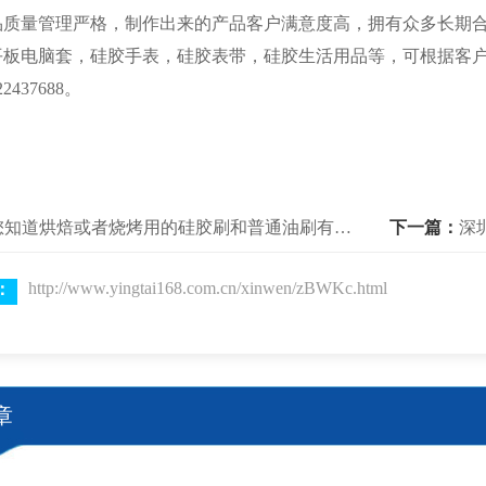
品质量管理严格，制作出来的产品客户满意度高，拥有众多长期
平板电脑套，硅胶手表，硅胶表带，硅胶生活用品等，可根据客
2437688。
您知道烘焙或者烧烤用的硅胶刷和普通油刷有什么区别？硅胶厨具厂家和你聊聊这个话题
下一篇：
http://www.yingtai168.com.cn/xinwen/zBWKc.html
：
章