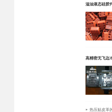
溢油液态硅胶
高精密无飞边
热压贴皮革