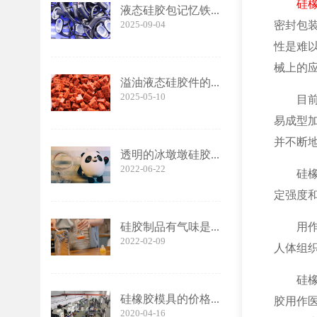
硅
液态硅胶包记忆铁...
2025-09-04
密封包
性是难
械上的
溢油液态硅胶件的...
2025-05-10
目
易成型
并不断
透明的冰墩墩硅胶...
2022-06-22
硅
定强度
用
硅胶制品有气味是...
2022-02-09
人体组
硅
硅橡胶模具的价格...
胶用作
2020-04-16