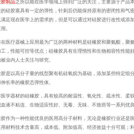
橡胶制品
之所以能在医学领域上得到广泛的关注，主要源于产品
装的硅胶塞具有一定的弹性，针刺后仍能保持原有的密闭性和气
以满足现在医学上的需求的，但是可以通过对硅胶进行改性或添
应用。
前在医疗器械上应用最为广泛的两种材料是硅橡胶和聚氨酯，聚
加工，性能可控等优点；硅橡胶具有生理惰性和生物相容性性能
地被业内人士关注与研究。
橡胶是以高分子量的线型聚有机硅氧烷为基础，添加某些特定组
和伸长率的橡胶态弹性体。
作医学器材的硅橡胶，具有较高的耐温性、氧化性、疏水性、柔
织血液不粘连、生物适应性好、无毒、无味、不致癌等一系列优
橡胶作为一种性能优良的医用高分子材料，无论是橡胶行业还是
医用材料技术含量高，成本低、附加值高、经济效益十分可观；