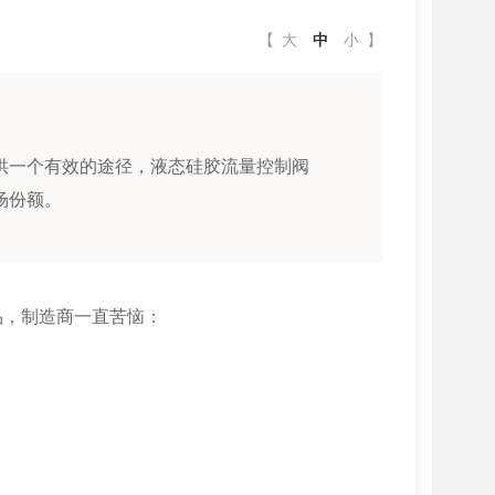
【
大
中
小
】
供一个有效的途径，液态硅胶流量控制阀
场份额。
品，制造商一直苦恼：