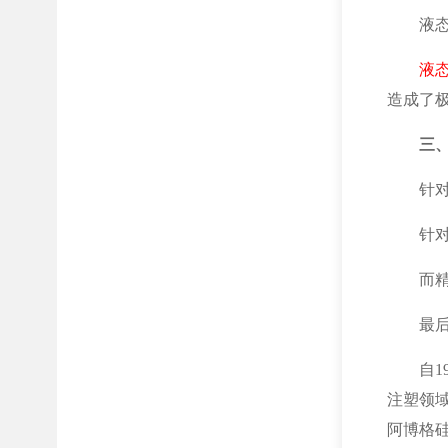
液
液
造成了
三
针
针
而
最
自
注塑领
阿博格