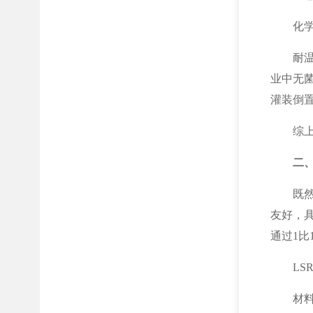
化
耐温
业中无
灌装倒
综
二
既
友好，
通过1
L
材料