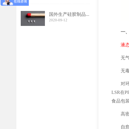
国外生产硅胶制品...
2020-09-12
一
液
无
无
对
LSR在
食品包
高
自