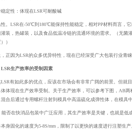
学稳定性：体现在LSR可耐酸碱
性。LSR在-50℃到180℃能保持性能稳定，相对PP材料而言
菌灌装，热罐装，以及食品低温冷链的流通环境的需求。（无菌灌
置））
上，正因为LSR的众多优异特性，现在已经深受广大包装行业青
、LSR生产效率的受制因素
然LSR有如此多的优点，应该在市场会有非常广阔的前景。但就目
具体体现在生产效率受制。关于生产效率，可以参考下图，AB两
比1混合后通过专用螺杆注射到模具中高温硫化成弹性体，在模具
SR 能否在快消品包装中广泛应用，其生产效率是关键，也就是
本身固化的速度为5-8S/mm，限制了以更快的速度进行注塑生产